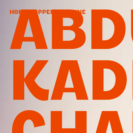
A
BD
HOME
MOPPEDS
TERMINE
KA
D