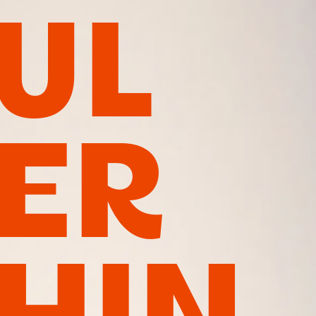
UL
ER